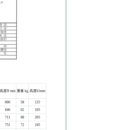
高度H mm
重量 kg
高度h1mm
606
58
125
646
62
165
711
68
205
751
72
245