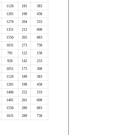
1126
181
383
1201
190
458
1276
204
533
1351
212
608
1556
265
683
1631
273
758
791
122
158
926
142
233
1051
175
308
1126
189
383
1201
198
458
1406
252
533
1481
261
608
1556
280
683
1631
289
758