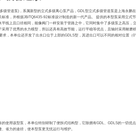
：多级管道泵)，系属新型的立式多级离心泵产品，GDL型立式多级管道泵是上海永鹏
标准，并根据JB/TQ6435-92标准设计制造的新一代产品。 提供的本型泵采用立
水平线上且口径相同，能像阀门一样安装于管路之中，它同时集中了多级泵之高压，
于采用了优秀的水力模型，所以还具有高效节能，运行平稳等优点，且轴封采用耐磨
要求，本单位还开发了出水口位于上部的GDLS型，其进出口可以不同的相对位置（0°、
靠的使用该型泵，本单位特别研制了便拆式结构型，它除拥有GDL、GDLS的一切优
捷、省力的途径，使本型泵更无忧运行与维护。