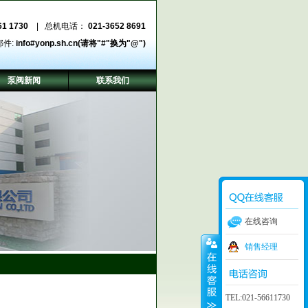
61 1730
| 总机电话：
021-3652 8691
邮件:
info#yonp.sh.cn(请将"#"换为"@")
泵阀新闻
联系我们
在线咨询
销售经理
TEL:021-56611730