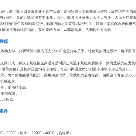
相通，若叶轮入口处液体处于真空状态，则很容易沿着轴套表面进气，故在填料腔内
进行密封。泵的叶轮如没有平衡孔，由于叶轮背面液体压力大于大气压，因而不存在
过填料腔的部位装有轴套保护，轴套与轴之间装有○型密封圈，以防止沿着配合表面进
联轴器与电动机联结的。泵的旋转方向，从驱动端看，为顺时针方向转。
品特点
算流体动力学，分析计算出泵内压力分布和速度分布关系、优化泵的流道设计，确保泵
心支撑方式，解决了泵在输送高温介质时防止高温下泵组热膨胀不一致而造成的应力集
（轴承部位）及机封压盖均有冷却腔，可在不同温度时分别用冷却水冷却或风冷却。
承与两个角接触轴承配套，采用稀油润滑，承载能力显着提高。轴承设计寿命 2500
和机械密封。
轴器，传动精度高。
8版要求配置。
a，承压高。
作条件
75℃～230℃（热水） 230℃～400℃（热传媒）