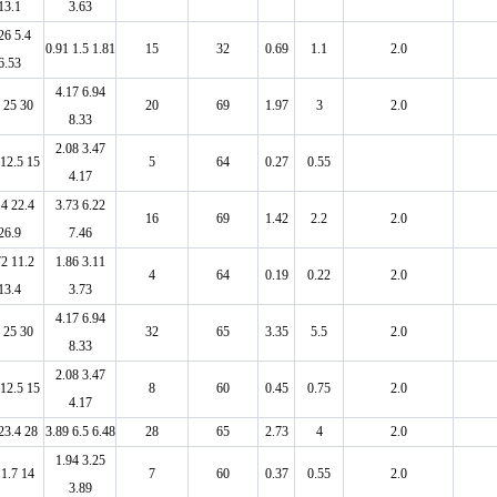
13.1
3.63
26 5.4
0.91 1.5 1.81
15
32
0.69
1.1
2.0
6.53
4.17 6.94
 25 30
20
69
1.97
3
2.0
8.33
2.08 3.47
 12.5 15
5
64
0.27
0.55
4.17
.4 22.4
3.73 6.22
16
69
1.42
2.2
2.0
26.9
7.46
72 11.2
1.86 3.11
4
64
0.19
0.22
2.0
13.4
3.73
4.17 6.94
 25 30
32
65
3.35
5.5
2.0
8.33
2.08 3.47
 12.5 15
8
60
0.45
0.75
2.0
4.17
23.4 28
3.89 6.5 6.48
28
65
2.73
4
2.0
1.94 3.25
11.7 14
7
60
0.37
0.55
2.0
3.89