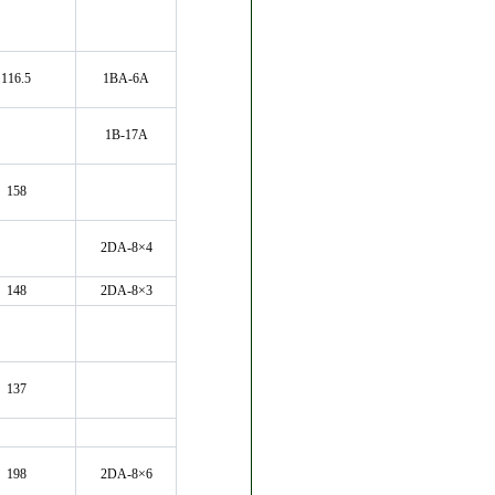
116.5
1BA-6A
1B-17A
158
2DA-8×4
148
2DA-8×3
137
198
2DA-8×6