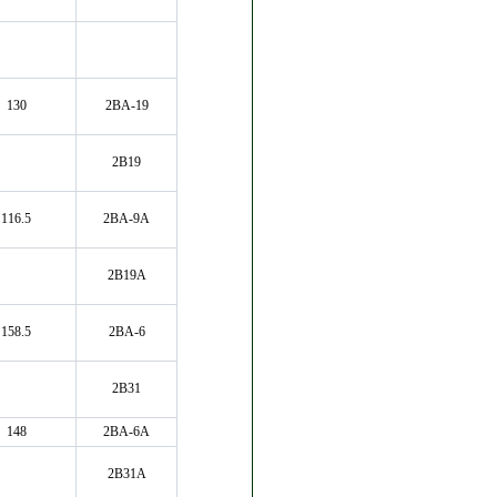
130
2BA-19
2B19
116.5
2BA-9A
2B19A
158.5
2BA-6
2B31
148
2BA-6A
2B31A