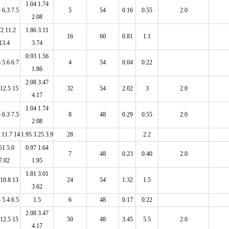
1.04 1.74
 6.3 7.5
5
54
0.16
0.55
2.0
2.08
72 11.2
1.86 3.11
16
60
0.81
1.1
13.4
3.74
0.93 1.56
 5.6 6.7
4
54
0.04
0.22
1.86
2.08 3.47
 12.5 15
32
54
2.02
3
2.0
4.17
1.04 1.74
 6.3 7.5
8
48
0.29
0.55
2.0
2.08
 11.7 14
1.95 3.25 3.9
28
2.2
51 5.0
0.97 1.64
7
48
0.23
0.40
2.0
7.02
1.95
1.81 3.01
 10.8 13
24
54
1.32
1.5
3.62
 5.4 6.5
1.5
6
48
0.17
0.22
2.08 3.47
 12.5 15
50
48
3.45
5.5
2.0
4.17