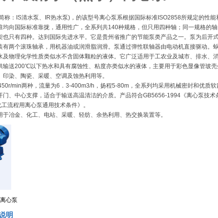
(简称：IS清水泵、IR热水泵)，的该型号离心泵系根据国际标准ISO2858所规定的
准均向国际标准靠拢，通用性广，全系列共140种规格，但只用四种轴；同一规格的
架也只有四种。达到国际先进水平。它是贵州省推广的节能泵类产品之一。泵为后开
装有两个滚珠轴承，用机器油或润滑脂润滑。泵通过弹性联轴器由电动机直接驱动。
水及物理化学性质类似水不含固体颗粒的液体。它广泛适用于工农业及城市、排水、
供输送200℃以下热水和具有腐蚀性、粘度亦类似水的液体，主要用于彩色显像管玻
、印染、陶瓷、采暖、空调及蚀热利用等。
和1450r/min两种，流量为6．3-400m3/h，扬程5-80m，全系列均采用机械密封和
门、中心支撑，适合于输送高温清洁的介质。产品符合GB5656-1994《离心泵技术条
油化工流程用离心泵通用技术条件》。
用于冶金、化工、电站、采暖、轻纺、余热利用、热交换装置等。
）离心泵
构说明