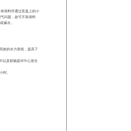
装有填料环通过泵盖上的小
漏气问题，故可不装填料
气或漏水。
有高效的水力形线，提高了
中以及联轴器对中心发生
0小时。