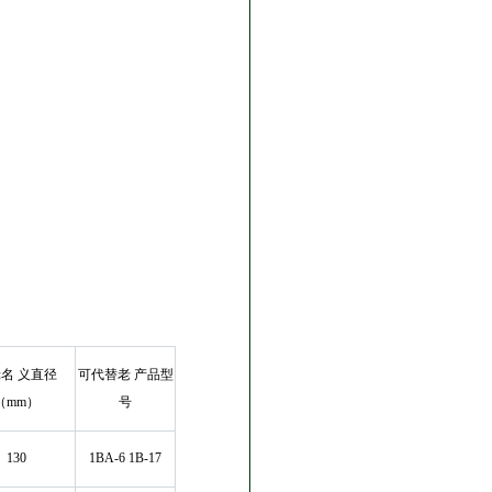
名 义直径
可代替老 产品型
（mm）
号
130
1BA-6 1B-17