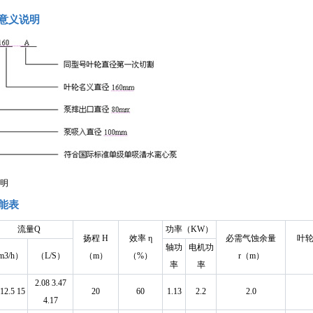
号意义说明
说明
性能表
流量Q
功率（KW）
扬程 H
效率 η
必需气蚀余量
叶轮
轴功
电机功
m3/h）
（L/S）
（m）
（%）
r（m）
率
率
2.08 3.47
 12.5 15
20
60
1.13
2.2
2.0
4.17