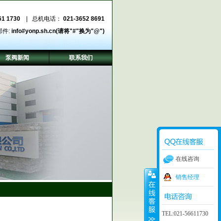
61 1730
| 总机电话：
021-3652 8691
邮件:
info#yonp.sh.cn(请将"#"换为"@")
泵阀新闻
联系我们
在线咨询
销售经理
TEL:021-56611730