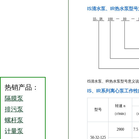
IS清水泵、IR热水泵型
IS清水泵、IR热水泵型号意义
热销产品：
IS、IR系列离心泵工作
隔膜泵
转速 n
排污泵
型号
（r/min）
（
螺杆泵
2900
7.5
计量泵
50-32-125