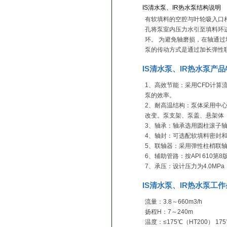
IS清水泵、IR热水泵结构说明
有软填料的空腔与叶轮吸入口
孔将泵室内压力水引至填料环
环。 为避免轴磨损，在轴通
泵的传动方式是通过加长弹性
IS清水泵、IR热水泵产
1、高效节能：采用CFD计
泵的效率。
2、耐高温结构：泵体采用中
改变。泵支架、泵盖、悬架体
3、轴承：轴承选用圆柱滚子轴
4、轴封：可选配软填料密封
5、联轴器：采用弹性柱梢联
6、辅助管路：按API 610第
7、承压：设计压力为4.0MP
IS清水泵、IR热水泵工
流量：3.8～660m3/h
扬程H：7～240m
温度：≤175℃（HT200） 1