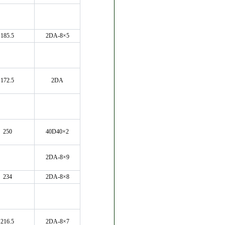
185.5
2DA-8×5
172.5
2DA
250
40D40×2
2DA-8×9
234
2DA-8×8
216.5
2DA-8×7