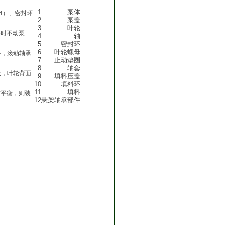
1
泵体
（4）、密封环
2
泵盖
3
叶轮
修时不动泵
4
轴
5
密封环
6
叶轮螺母
件，滚动轴承
7
止动垫圈
8
轴套
大，叶轮背面
9
填料压盖
10
填料环
11
填料
有平衡，则装
12
悬架轴承部件