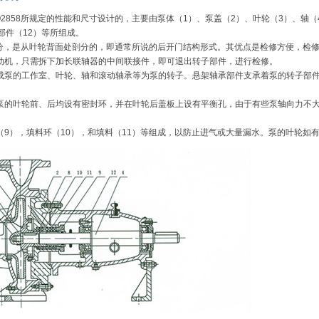
SO2858所规定的性能和尺寸设计的，主要由泵体（1）、泵盖（2）、叶轮（3）、轴
部件（12）等所组成。
部分，是从叶轮背面处剖分的，即通常所说的后开门结构形式。其优点是检修方便，检
动机，只需拆下加长联轴器的中间联接件，即可退出转子部件，进行检修。
成泵的工作室、叶轮、轴和滚动轴承等为泵的转子。悬架轴承部件支承着泵的转子部
泵的叶轮前、后均设有密封环，并在叶轮后盖板上设有平衡孔，由于有些泵轴向力不
9），填料环（10），和填料（11）等组成，以防止进气或大量漏水。泵的叶轮如