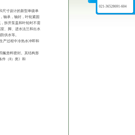
021-36528691-604
性能和尺寸设计的新型单级单
轴，轴承，轴封，叶轮紧固
式，拆开泵盖和叶轮时不需
蜗室、脚、进水法兰和出水
消防供水等。
壳生产过程中冷热水冲即和
优质软四氟垫料密封。其结构形
件（II）类》和