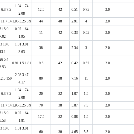
1.04 1.74
 6.3 7.5
12.5
42
0.51
0.75
2.0
2.08
 11.7 14
1.95 3.25 3.9
44
48
2.91
4
2.0
51 5.9
0.97 1.64
11
42
0.33
0.55
2.0
7.02
1.95
53 10.8
1.81 3.01
38
48
2.34
3
2.0
13.1
3.63
26 5.4
0.91 1.5 1.81
9.5
42
0.42
0.55
2.0
6.53
2.08 3.47
12.5 150
80
38
7.16
11
2.0
4.17
1.04 1.74
 6.3 7.5
20
32
1.07
1.5
2.0
2.08
 11.7 14
1.95 3.25 3.9
70
38
5.87
7.5
2.0
51 5.9
0.97 1.64
17.5
32
0.88
1.5
2.0
6.53
1.81
.3 10.8
1.81 3.01
60
38
4.65
5.5
2.0