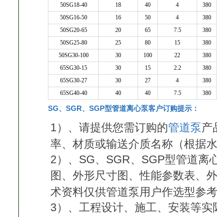
50SG18-40
18
40
4
380
50SG16-50
16
50
4
380
50SG20-65
20
65
7.5
380
50SG25-80
25
80
15
380
50SG30-100
30
100
22
380
65SG30-15
30
15
2.2
380
65SG30-27
30
27
4
380
65SG40-40
40
40
7.5
380
SG、SGR、SGP型管道离心泵客户订购提示：
1）、请提供您需订购的
管道泵
产
率、材质或输送介质名称（根据
2）、SG、SGR、SGP型管道
图、外形尺寸图、性能参数表、
术资料仅供管道泵用户作选型参
3）、工程设计、施工、安装等实