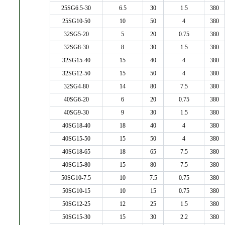
25SG6.5-30
6.5
30
1.5
380
25SG10-50
10
50
4
380
32SG5-20
5
20
0.75
380
32SG8-30
8
30
1.5
380
32SG15-40
15
40
4
380
32SG12-50
15
50
4
380
32SG4-80
14
80
7.5
380
40SG6-20
6
20
0.75
380
40SG9-30
9
30
1.5
380
40SG18-40
18
40
4
380
40SG15-50
15
50
4
380
40SG18-65
18
65
7.5
380
40SG15-80
15
80
7.5
380
50SG10-7.5
10
7.5
0.75
380
50SG10-15
10
15
0.75
380
50SG12-25
12
25
1.5
380
50SG15-30
15
30
2.2
380