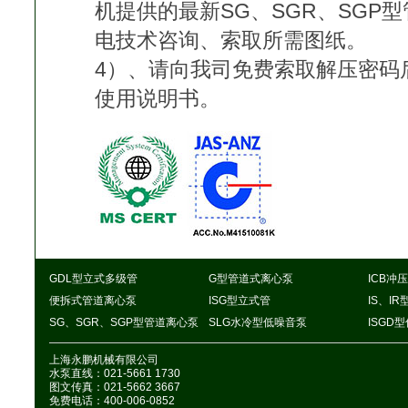
机提供的最新SG、SGR、SGP
电技术咨询、索取所需图纸。
4）、请向我司免费索取解压密码后
使用说明书。
GDL型立式多级管
G型管道式离心泵
ICB冲
便拆式管道离心泵
ISG型立式管
IS、I
SG、SGR、SGP型管道离心泵
SLG水冷型低噪音泵
ISGD
上海永鹏机械有限公司
水泵直线：021-5661 1730
图文传真：021-5662 3667
免费电话：400-006-0852